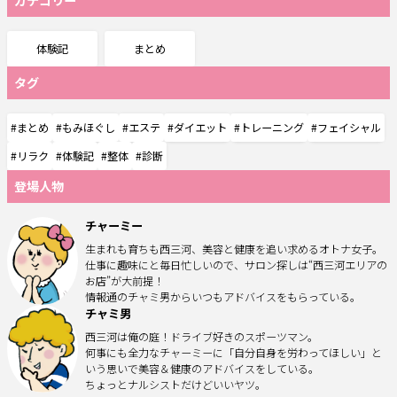
体験記
まとめ
タグ
#まとめ
#もみほぐし
#エステ
#ダイエット
#トレーニング
#フェイシャル
#リラク
#体験記
#整体
#診断
登場人物
チャーミー
生まれも育ちも西三河、美容と健康を追い求めるオトナ女子。
仕事に趣味にと毎日忙しいので、サロン探しは“西三河エリアの
お店”が大前提！
情報通のチャミ男からいつもアドバイスをもらっている。
チャミ男
西三河は俺の庭！ドライブ好きのスポーツマン。
何事にも全力なチャーミーに「自分自身を労わってほしい」と
いう思いで美容＆健康のアドバイスをしている。
ちょっとナルシストだけどいいヤツ。