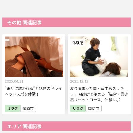
その他 関連記事
体験記
2025.04.11
2025.12.12
“眠りに誘われる”と話題のドライ
凝り固まった肩・背中もスッキ
ヘッドスパを体験！
リ！ AI診断で始める「猫背・巻き
肩リセットコース」体験レポ
リラク
岡崎市
リラク
岡崎市
エリア 関連記事