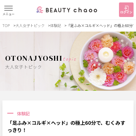
ログイン
メニュー
TOP
大人女子トピック
体験記
「足ふみ×コルギ×ヘッド」の極上60分
すでに会員の方
はじめてご利用の方
ログイン
新規会員登録
OTONAJYOSHI
topic
ジャンルで探す
大人女子トピック
ヘア・メイク
ネイル・まつげ
エステ
リラク・整体
スクール・
メンズ
トレーニング
体験記
サービス
「足ふみ×コルギ×ヘッド」の極上60分で、むくみす
大人女子トピック
ランキング
っきり！