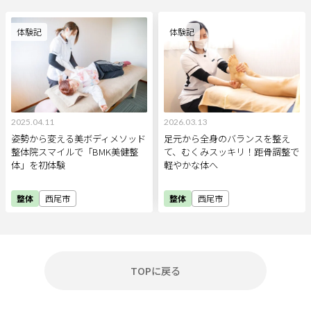
体験記
体験記
2025.04.11
2026.03.13
姿勢から変える美ボディメソッド
足元から全身のバランスを整え
整体院スマイルで「BMK美健整
て、むくみスッキリ！距骨調整で
体」を初体験
軽やかな体へ
整体
西尾市
整体
西尾市
TOPに戻る