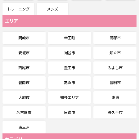
トレーニング
メンズ
エリア
岡崎市
幸田町
蒲郡市
安城市
刈谷市
知立市
西尾市
豊田市
みよし市
碧南市
高浜市
豊明市
大府市
知多エリア
東浦
名古屋市
日進市
長久手市
東三河
カテゴリー