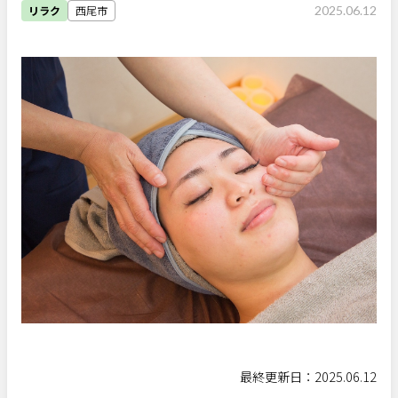
リラク
西尾市
2025.06.12
サポート
よくある質問
利用規約
プライバシーポリシー
サイトマップ
運営会社
お知らせ
お問い合わせ
掲載店様
掲載のご案内
掲載の申込み
掲載店様ログイン
閉じる
最終更新日：2025.06.12